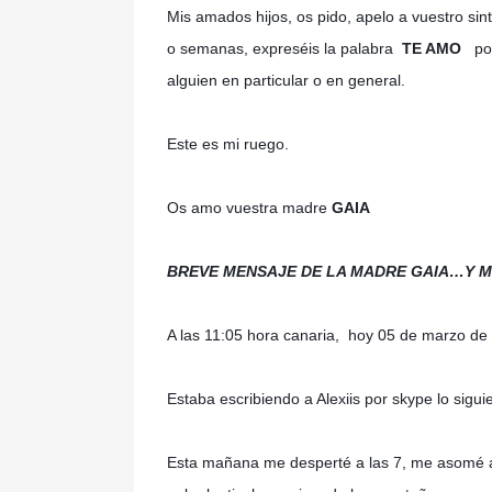
Mis amados hijos, os pido, apelo a vuestro sin
o semanas, expreséis la palabra
TE AMO
por 
alguien en particular o en general.
Este es mi ruego.
Os amo vuestra madre
GAIA
BREVE MENSAJE DE LA MADRE GAIA…Y MI
A las 11:05 hora canaria, hoy 05 de marzo de
Estaba escribiendo a Alexiis por skype lo sigui
Esta mañana me desperté a las 7, me asomé a l