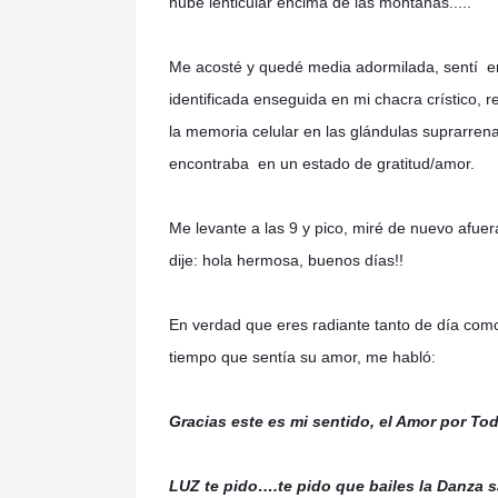
nube lenticular encima de las montañas.....
Me acosté y quedé media adormilada, sentí e
identificada enseguida en mi chacra crístico, 
la memoria celular en las glándulas suprarren
encontraba en un estado de gratitud/amor.
Me levante a las 9 y pico, miré de nuevo afue
dije: hola hermosa, buenos días!!
En verdad que eres radiante tanto de día como 
tiempo que sentía su amor, me habló:
Gracias este es mi sentido, el Amor por T
LUZ te pido….te pido que bailes la Danza 