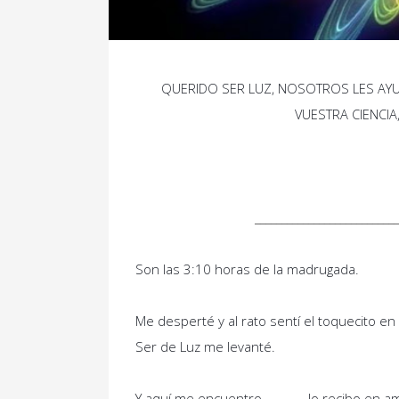
QUERIDO SER LUZ, NOSOTROS LES AYU
VUESTRA CIENCI
___________________________
Son las 3:10 horas de la madrugada.
Me desperté y al rato sentí el toquecito en
Ser de Luz me levanté.
Y aquí me encuentro………… lo recibo en a